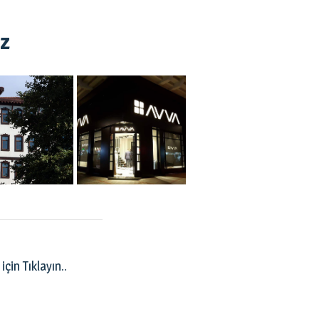
iz
çin Tıklayın..