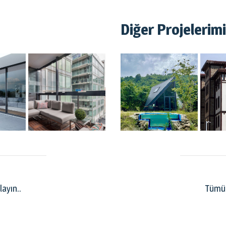
Diğer Projelerim
layın..
Tümü i