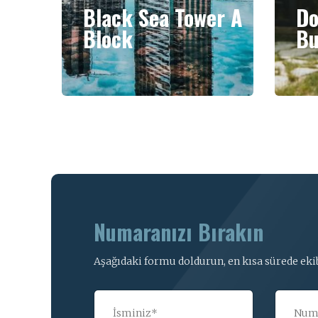
Black Sea Tower A
Do
Block
Bu
Numaranızı Bırakın
Aşağıdaki formu doldurun, en kısa sürede ekib