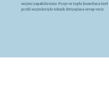
seçimi yapabilirsiniz. Proje ve toplu konutlara özel
profil seçimleriyle teknik ihtiyaçlara cevap verir.