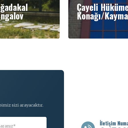
ğadakal
Çayeli Hüküm
ngalov
Konağı/Kayma
imiz sizi arayacaktır.
İletişim Num