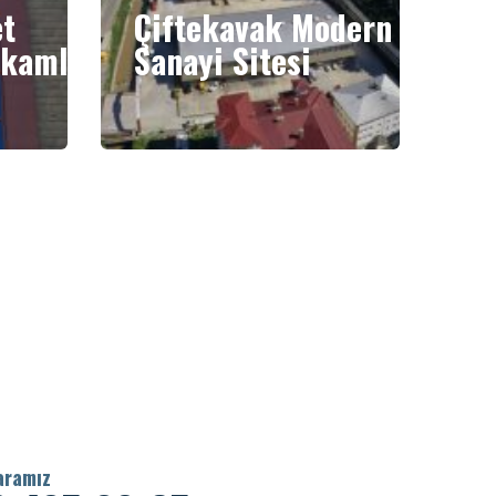
et
Çiftekavak Modern
kamlığı
Sanayi Sitesi
aramız