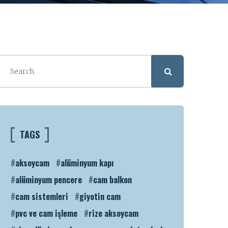
TAGS
aksoycam
alüminyum kapı
alüminyum pencere
cam balkon
cam sistemleri
giyotin cam
pvc ve cam işleme
rize aksoycam